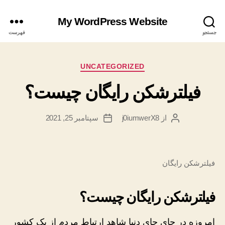
My WordPress Website
جستجو
فهرست
دسته‌ها
UNCATEGORIZED
فیلترشکن رایگان چیست؟
از
j0iumwerX8
سپتامبر 25, 2021
نویسندهٔ
تاریخ
نوشته
نوشته
فیلترشکن رایگان
فیلترشکن رایگان چیست؟
امروزه در جای جای دنیا شاهد ارتباط مردم از یک کشور